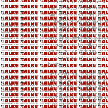
unserem Betrieb an der Tagesord
Teil dazu bei, dass unser Untern
Mitarbeiter sind wir in der Lag
schließlich gemeinsam gelöst,
H
und deshalb gehen wir alle als ei
Dieses freundliche Arbeitsklima
freundlichen und vor allem pers
Anregungen zur Verfügung. Nur 
auf die jeweiligen Anforderungen
können.
Die Gewährleistung von
Sicherh
Alarmanlagen, Zutrittskontrolle
Stand der Technik und werden r
Doch auch die Natur hat einen en
schützen. Mit unserer Arbeit, vo