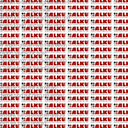
 jeder Einzelne trägt so seinen
ige, begeisterungsfähige
en werden im Team besprochen und
diesem Punkt sind wir uns einig
ir legen großen Wert auf einen
 Fragen, Wünsche oder
ag wird von uns individuell und
e Zufriedenheit garantieren
sgebäude sind mit Kameras,
ysteme
sind auf dem neuesten
bemüht, sie zu erhalten und zu
nen wir einen Beitrag