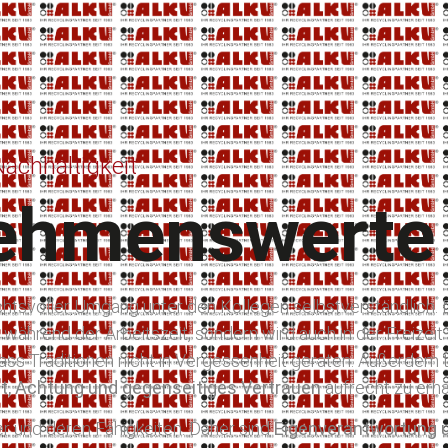
Nachhaltigkeit
ehmenswerte
ichtsvoller Umgang unter den Kollegen selbstverständlich.
 während der Arbeitszeit, sondern wird auch in der Freizeit 
s Traditionen nicht in Vergessenheit geraten. Außerdem t
eit, Achtung und gegenseitiges Vertrauen
aufrecht zu erha
er und deren Fähigkeiten. Daher sind
Eigenverantwortung u