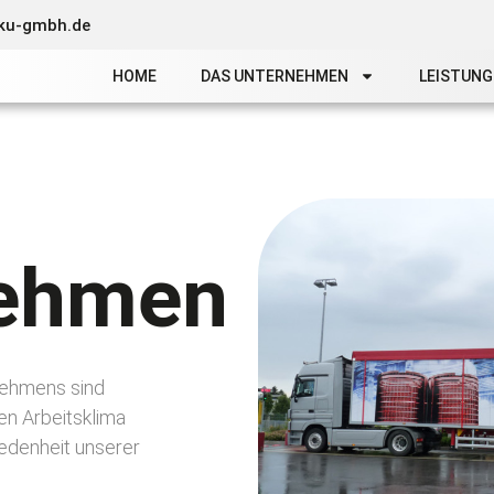
ku-gmbh.de
HOME
DAS UNTERNEHMEN
LEISTUNG
nehmen
nehmens sind
ten Arbeitsklima
edenheit unserer