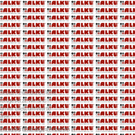
 Dieses freundschaftliche
fortgesetzt. Wir sind
un wir alles, um Werte
lten.
nd selbstständiges Arbeiten
in