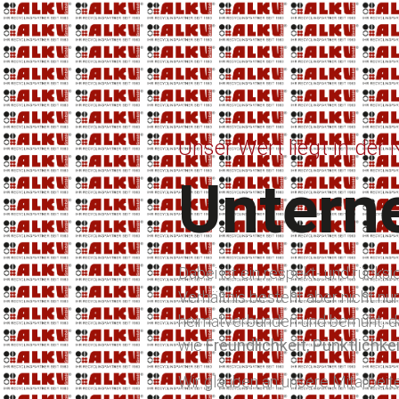
Unser Wert liegt in der 
Untern
Dabei ist ein respekt- und rücks
Verhältnis besteht aber nicht nur
heimatverbunden und bemüht, das
wie
Freundlichkeit, Pünktlichk
Wir glauben an unsere Mitarbeit