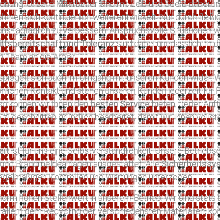
nung. Unsere Mitarbeiter sind mit Leib und Seele dabei und
ehmen sich kontinuierlich weiterentwickelt. Nur durch fleiß
e, uns tagtäglich zu verbessern. Anspruchsvolle Situation
ilfsbereitschaft und Toleranz
sind dabei unerlässlich. In 
n Team an die Arbeit.
 spiegelt sich auch im Umgang mit unseren Kunden wider. W
önlichen Kontakt und stehen unseren Kunden jederzeit für
so können wir Ihnen den
besten Service
bieten. Jeder Auftr
 zugeschnitten gründlich bearbeitet, damit wir Ihnen vollst
eit
ist für uns eine Selbstverständlichkeit. Unsere Betrieb
n und Brandmeldeanlagen ausgestattet. Alle
Sicherheitss
egelmäßigen Kontrollen und Wartungen unterzogen.
orm hohen Stellenwert in unserem Betrieb. Wir sind stets 
r allem dem Recycling der verschiedensten Materialien, kön